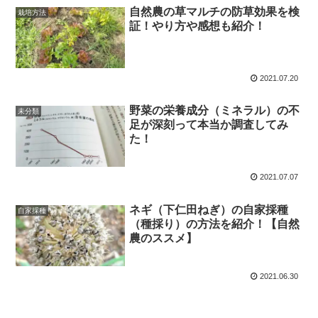
自然農の草マルチの防草効果を検
栽培方法
証！やり方や感想も紹介！
2021.07.20
野菜の栄養成分（ミネラル）の不
未分類
足が深刻って本当か調査してみ
た！
2021.07.07
ネギ（下仁田ねぎ）の自家採種
自家採種
（種採り）の方法を紹介！【自然
農のススメ】
2021.06.30