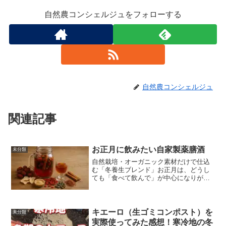
自然農コンシェルジュをフォローする
自然農コンシェルジュ
関連記事
お正月に飲みたい自家製薬膳酒
未分類
自然栽培・オーガニック素材だけで仕込
む「冬養生ブレンド」お正月は、どうし
ても「食べて飲んで」が中心になりがち
な時期。冷え込みも厳しく、胃腸や肝
臓、体の巡りにはかなり負担がかかりま
す。それでも、家族や仲間とかわす一杯
は楽しみたい。そんな思いか...
キエーロ（生ゴミコンポスト）を
未分類
実際使ってみた感想！寒冷地の冬