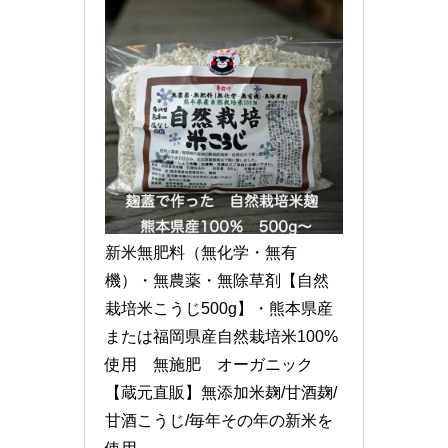
新米無肥料（無化学・無有
機）・無農薬・無除草剤【自然
栽培米こうじ500g】・熊本県産
または福岡県産自然栽培米100%
使用　無施肥　オーガニック
【蔵元直販】無添加米麹/甘酒麹/
甘酒こうじ/毎年その年の新米を