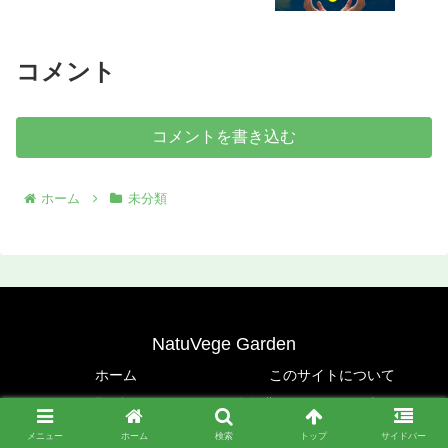
コメント
コメントを書き込む
ホーム
未分類
NatuVege Garden
ホーム
このサイトについて
お問い合わせ
自然農サポートグラブについて
メニュー
ホーム
© 2021 NatuVege Garden.
検索
トップ
サイドバー