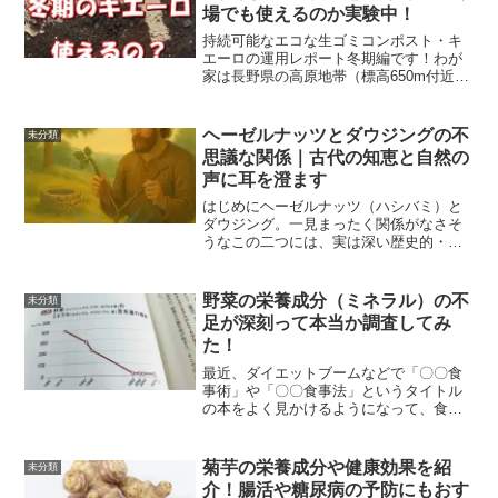
場でも使えるのか実験中！
持続可能なエコな生ゴミコンポスト・キ
エーロの運用レポート冬期編です！わが
家は長野県の高原地帯（標高650m付近）
に住んでいるのでもろ寒冷地です。しか
も雪が少ない分、乾燥が半端ない^^;浅間
山から吹き下ろしてくる寒風で野菜も人
ヘーゼルナッツとダウジングの不
未分類
間もカラカラに乾...
思議な関係｜古代の知恵と自然の
声に耳を澄ます
はじめにヘーゼルナッツ（ハシバミ）と
ダウジング。一見まったく関係がなさそ
うなこの二つには、実は深い歴史的・文
化的つながりがあることをご存じでしょ
うか？本記事では、古代ケルトの神話や
ヨーロッパの民間伝承を紐解きながら、
野菜の栄養成分（ミネラル）の不
未分類
なぜヘーゼルナッツの木が...
足が深刻って本当か調査してみ
た！
最近、ダイエットブームなどで「〇〇食
事術」や「〇〇食事法」というタイトル
の本をよく見かけるようになって、食物
について気になる方なので何冊か読んで
いると近年の野菜の栄養成分（特にミネ
ラル分）が昔よりもどんどんすくなって
菊芋の栄養成分や健康効果を紹
未分類
なっているという記述を見...
介！腸活や糖尿病の予防にもおす