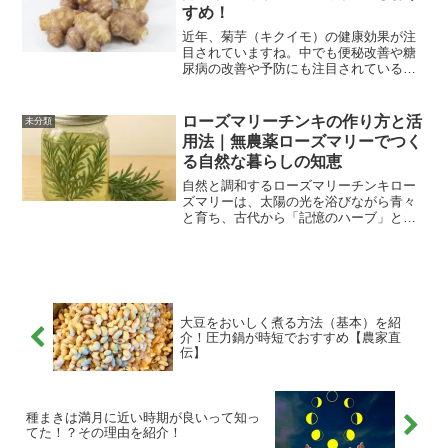
すめ！
近年、菊芋（キクイモ）の健康効果が注
目されていますね。中でも便秘改善や糖
尿病の改善や予防にも注目されている食
材です。菊芋の栄養成分の何が注目され
ているのか？菊芋を食べることでどのよ
うな健康効果が期待できるのか？どんな
ローズマリーチンキの作り方と活
未分類
食べ方がいいのか？菊芋の...
用法｜無農薬ローズマリーでつく
る自然な暮らしの知恵
自然と調和するローズマリーチンキロー
ズマリーは、太陽の光を浴びながら青々
と育ち、古代から「記憶のハーブ」とし
て人々に親しまれてきました。その力強
い香りと抗酸化作用は、今もなお私たち
の暮らしを豊かにしてくれます。そのロ
ーズマリーをアルコールに...
大豆をおいしく煮る方法（基本）を紹
介！圧力鍋が時短でおすすめ【農家直
伝】
種まきは満月に近い時期が良いって知っ
てた！？その理由を紹介！