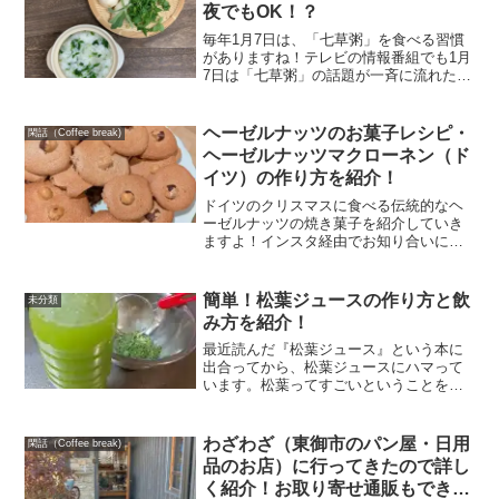
精製塩（人工的に加工され...
夜でもOK！？
毎年1月7日は、「七草粥」を食べる習慣
がありますね！テレビの情報番組でも1月
7日は「七草粥」の話題が一斉に流れた
り、スーパーにいっても1月7日の2日前ぐ
らいから「七草がゆセット」の販売が始
まって、自然に目に入ってきて1月7日は
ヘーゼルナッツのお菓子レシピ・
閑話（Coffee break)
七草粥を食べな...
ヘーゼルナッツマクローネン（ド
イツ）の作り方を紹介！
ドイツのクリスマスに食べる伝統的なヘ
ーゼルナッツの焼き菓子を紹介していき
ますよ！インスタ経由でお知り合いにな
った＠der.kofferさんから教えてもらった
ヘーゼルナッツマクローネンという焼き
菓子です。ドイツ語発音だと「ヘーゼル
簡単！松葉ジュースの作り方と飲
未分類
ヌスマクロー...
み方を紹介！
最近読んだ『松葉ジュース』という本に
出合ってから、松葉ジュースにハマって
います。松葉ってすごいということを今
まで知らずいたので松葉の効果・効能に
ビックリです。この記事では、私が実践
している自宅で簡単に松葉ジュースを作
わざわざ（東御市のパン屋・日用
閑話（Coffee break)
る作り方とその飲み方を紹...
品のお店）に行ってきたので詳し
く紹介！お取り寄せ通販もできる