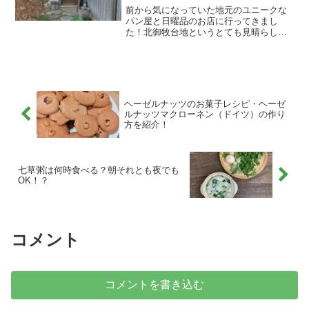
よ！
前から気になっていた地元のユニークな
パン屋と日曜品のお店に行ってきまし
た！北御牧台地というとても見晴らしの
よい台地の上にあるお店です。お店の駐
車場からは、浅間山が一望できますよ！
行った日は天気が良くてほんとにいい所
だった(^^)でもお店の場...
ヘーゼルナッツのお菓子レシピ・ヘーゼ
ルナッツマクローネン（ドイツ）の作り
方を紹介！
七草粥は何時食べる？朝それとも夜でも
OK！？
コメント
コメントを書き込む