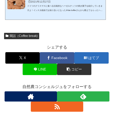
🕒️2021年12月27日
ドイツのクリスマスに食べる伝統的なヘーゼルナッツの焼き菓子を紹介していきま
すよ！インスタ経由でお知り合いになった＠der.kofferさんから教えてもらったヘー
ゼルナッツマクローネンという焼き菓子です。ドイツ語発音だと「ヘーゼルヌスマ
クローネン」となるそうです(^^)多分イメージしやすい呼び方だとヘーゼルナッツ
マカロンといったほうがわかりやすいかも！実際にレシピを見ながら作ってみたの
で作り方や味の感想、アレンジメニューについても紹介していきます！早速いって
みましょう！ドイツのヘーゼルナッツのお菓子レシピ・...
閑話（Coffee break)
シェアする
X
Facebook
はてブ
LINE
コピー
自然農コンシェルジュをフォローする