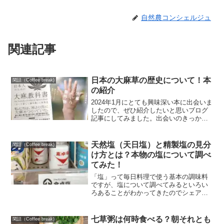
自然農コンシェルジュ
関連記事
日本の大麻草の歴史について！本
閑話（Coffee break)
の紹介
2024年1月にとても興味深い本に出会いま
したので、ぜひ紹介したいと思いブログ
記事にしてみました。出会いのきっかけ
は、「精麻（せいま）」について調べて
いるときでした。精麻については、後程
どんなものか紹介しますので、まずは、
天然塩（天日塩）と精製塩の見分
閑話（Coffee break)
大麻草についての本...
け方とは？本物の塩について調べ
てみた！
「塩」って毎日料理で使う基本の調味料
ですが、塩について調べてみるといろい
ろあることがわかってきたのでシェアし
ていきたいと思います。毎日使うものだ
から身体に良い本物の塩ってどんなもの
なのか？本物の塩＝天然塩（天日塩）と
七草粥は何時食べる？朝それとも
閑話（Coffee break)